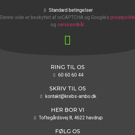
Standard betingelser
Denne side er beskyttet af reCAPTCHA og Google’s
privatpolitik
og
servicevilkår
.
RING TIL OS
60 60 60 44
SKRIV TIL OS
kontakt@krebs-arnbo.dk
HER BOR VI
Toftegårdsvej 8, 4622 havdrup
FØLG OS