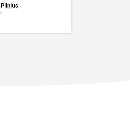
 Plinius
le