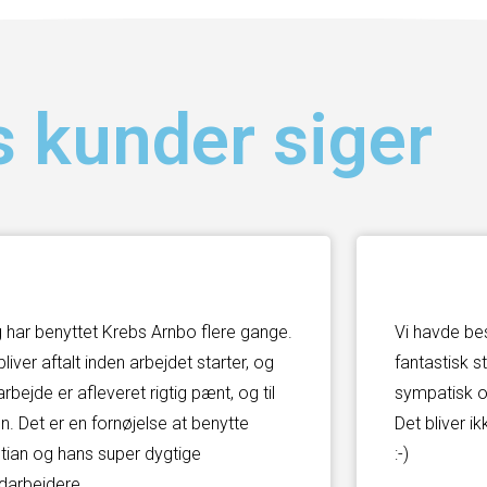
 kunder siger
 har benyttet Krebs Arnbo flere gange.
Vi havde be
 bliver aftalt inden arbejdet starter, og
fantastisk s
 arbejde er afleveret rigtig pænt, og til
sympatisk o
en. Det er en fornøjelse at benytte
Det bliver ik
stian og hans super dygtige
:-)
arbejdere.