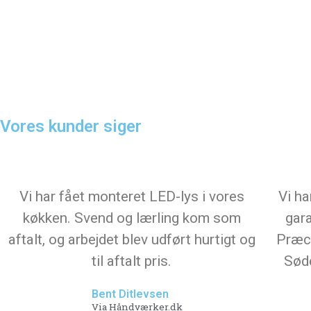
Vores kunder siger
Vi har fået monteret LED-lys i vores
Vi ha
køkken. Svend og lærling kom som
gara
aftalt, og arbejdet blev udført hurtigt og
Præci
til aftalt pris.
Søde
Bent Ditlevsen
Via Håndværker.dk