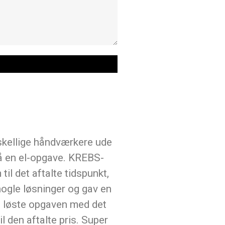
skellige håndværkere ude
på en el-opgave. KREBS-
l det aftalte tidspunkt,
ogle løsninger og gav en
De løste opgaven med det
l den aftalte pris. Super