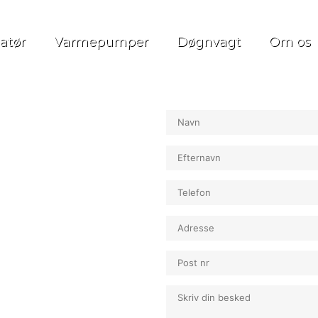
latør
Varmepumper
Døgnvagt
Om os