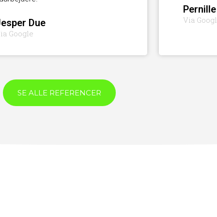
Pernille
Via Goog
Jesper Due
ia Google
SE ALLE REFERENCER