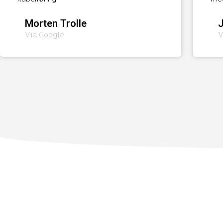
Morten Trolle
Via Google
V