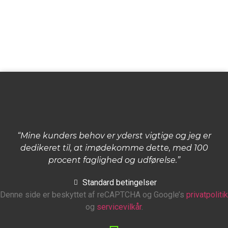
“Mine kunders behov er yderst vigtige og jeg er
dedikeret til, at imødekomme dette, med 100
procent faglighed og udførelse.”
Standard betingelser
Denne side er beskyttet af reCAPTCHA og Google’s
privatpolitik
og
servicevilkår
.